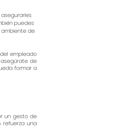
 asegurarles 
mbién puedes 
n ambiente de 
 del empleado 
 asegúrate de 
ueda formar a 
r un gesto de 
 refuerza una 