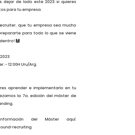
 dejar de lado este 2023 si quieres
tos para tu empresa.
Recruiter, que tu empresa sea mucho
prepararte para todo lo que se viene
dentro! 🙌
 2023
er. - 12:00H Uru/Arg.
eres aprender e implementarlo en tu
ezamos la 7a. edición del máster de
anding.
formación del Máster aquí:
ound-recruiting