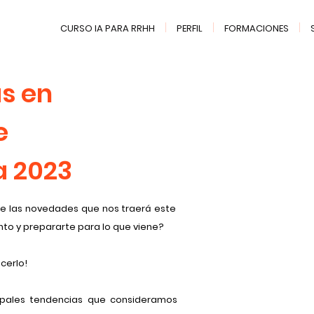
CURSO IA PARA RRHH
PERFIL
FORMACIONES
s en
e
a 2023
a de las novedades que nos traerá este
ento y prepararte para lo que viene?
cerlo!
cipales tendencias que consideramos