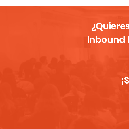
¿Quiere
Inbound 
¡