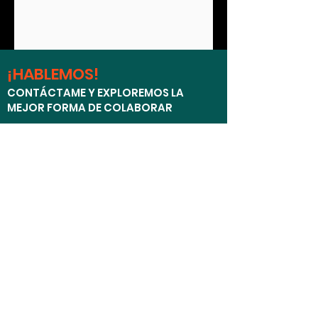
¡HABLEMOS!
CONTÁCTAME Y EXPLOREMOS LA
MEJOR FORMA DE COLABORAR
TELÉFONO
+34 636111001
EMAIL
hola@tonigimeno.com
CONECTA CONMIGO