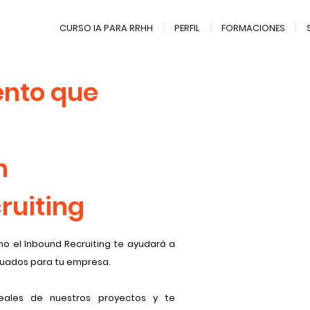
CURSO IA PARA RRHH
PERFIL
FORMACIONES
ento que
n
ruiting
o el Inbound Recruiting te ayudará a
cuados para tu empresa.
eales de nuestros proyectos y te