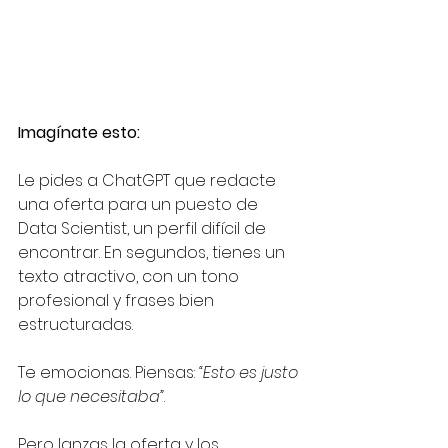
Imagínate esto:
Le pides a ChatGPT que redacte 
una oferta para un puesto de 
Data Scientist, un perfil difícil de 
encontrar. En segundos, tienes un 
texto atractivo, con un tono 
profesional y frases bien 
estructuradas.
Te emocionas. Piensas: 
“Esto es justo 
lo que necesitaba”
.
Pero lanzas la oferta y los 