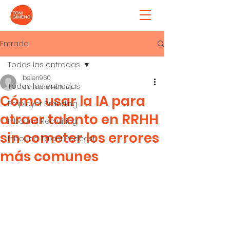
Entrada
Todas las entradas
belen960
Todas las entradas
4 min de lectura
Cómo usar la IA para
Employer Branding
atraer talento en RRHH
Inbound Recruiting
sin cometer los errores
Inbound Talent Podcast
más comunes